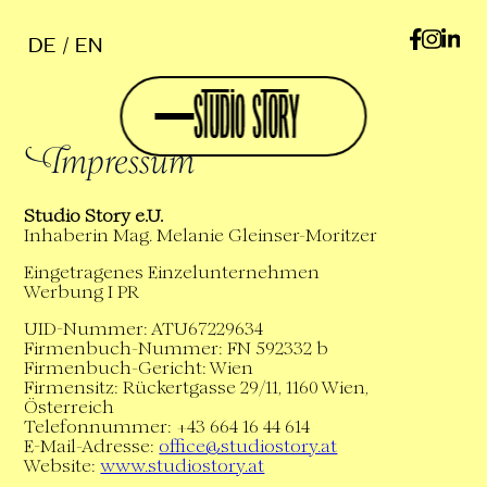
DE
EN
Impressum
Studio Story e.U.
Inhaberin Mag. Melanie Gleinser-Moritzer
Eingetragenes Einzelunternehmen
Werbung I PR
UID-Nummer: ATU67229634
Firmenbuch-Nummer: FN 592332 b
Firmenbuch-Gericht: Wien
Firmensitz: Rückertgasse 29/11, 1160 Wien,
Österreich
Telefonnummer: +43 664 16 44 614
E-Mail-Adresse:
office@studiostory.at
Website:
www.studiostory.at